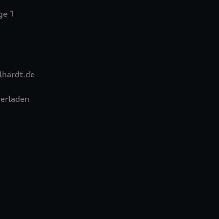
ge 1
hardt.de
erladen