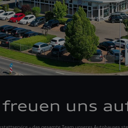
 freuen uns auf
tattservice – das gesamte Team unseres Autohauses steh