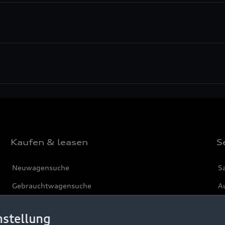
Kaufen & leasen
S
Neuwagensuche
S
Gebrauchtwagensuche
Au
Gebrauchtwagen
G
nstellung
Finanzierung
Au