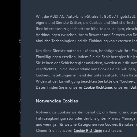
Wir, die AUDI AG, Auto-Union-Straße 1, 85057 Ingolstadt
eigene und Dienste Dritter, die Cookies und ähnliche Tech
Ihre Interessen zugeschnittene Inhalte anzuzeigen, einsc
Verbindungen zwischen Ihrem Browser und Servern von Dri
Support
ähnliche Technologien und die Einbindung von externen In
Um diese Dienste nutzen zu können, benötigen wir Ihre Einw
Kundenservice
Einwilligungen erteilen, indem Sie die Schieberegler für j
Sie keinen der Schieberegler anklicken, werden nur die no
Händlersuche
verpflichtet, in die Verwendung von Cookies einzuwilligen,
Cookie-Einstellungen anhand der unten aufgeführten Kateg
Audi Code
Widerruf der Einwilligung beachten Sie bitte die "Cookie
Daten finden Sie in unserer
Cookie Richtlinie
, unserem
Dat
Häufige Fragen (FAQ)
Audi Online Beratung
Notwendige Cookies
Online-Terminvereinbarung
Notwendige Cookies werden benötigt, um Ihnen grundlegen
Fahrzeugkonfigurator oder der Ensighten Privacy Manager
Servicekontakt
und wenn ja, für welche Kategorien von Cookies Benutzer 
können Sie in unserer
Cookie Richtlinie
nachlesen.
Bordbuch & Bedienungsanleitungen