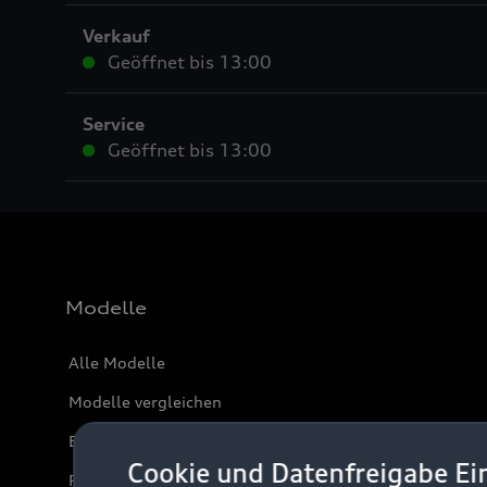
Verkauf
Geöffnet bis
13:00
Service
Geöffnet bis
13:00
Modelle
Alle Modelle
Modelle vergleichen
Elektromodelle
Cookie und Datenfreigabe Ei
Plug-in-Hybride