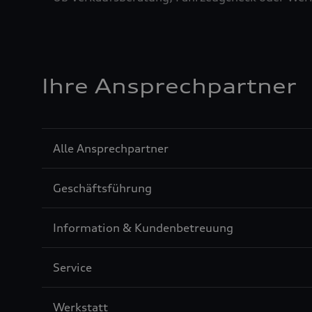
Ihre Ansprechpartner
Sección
Alle Ansprechpartner
1
Sección
Geschäftsführung
2
Sección
Information & Kundenbetreuung
3
Sección
Service
4
Sección
Werkstatt