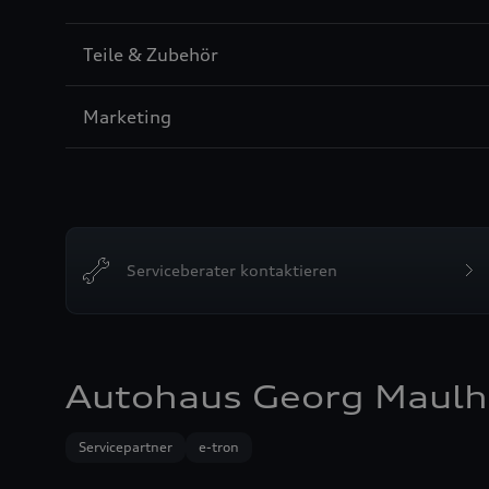
5
Sección
Teile & Zubehör
6
Sección
Marketing
7
Serviceberater kontaktieren
Autohaus Georg Maulha
Servicepartner
e-tron