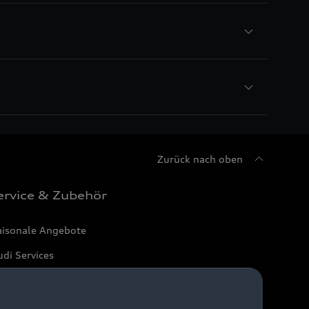
Zurück nach oben
ervice & Zubehör
aisonale Angebote
di Services
arantie
di digital services