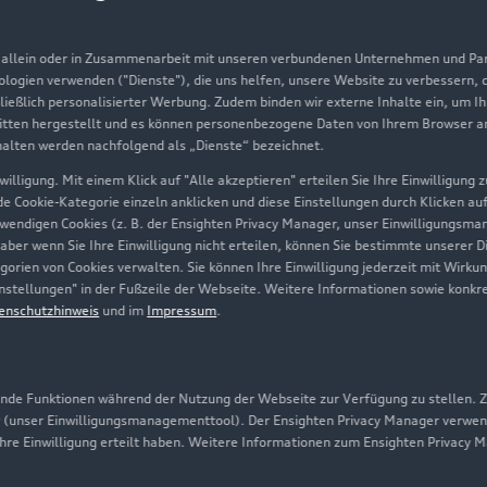
Aktionen & Angebote
m
, allein oder in Zusammenarbeit mit unseren verbundenen Unternehmen und Part
Geschäftskunden
nologien verwenden ("Dienste"), die uns helfen, unsere Website zu verbessern,
hließlich personalisierter Werbung. Zudem binden wir externe Inhalte ein, um I
tten hergestellt und es können personenbezogene Daten von Ihrem Browser an 
Über Audi
halten werden nachfolgend als „Dienste“ bezeichnet.
illigung. Mit einem Klick auf "Alle akzeptieren" erteilen Sie Ihre Einwilligung
Unternehmen
ede Cookie-Kategorie einzeln anklicken und diese Einstellungen durch Klicken au
twendigen Cookies (z. B. der Ensighten Privacy Manager, unser Einwilligungsma
Karriere
 aber wenn Sie Ihre Einwilligung nicht erteilen, können Sie bestimmte unserer 
orien von Cookies verwalten. Sie können Ihre Einwilligung jederzeit mit Wirku
Investor Relations
-Einstellungen" in der Fußzeile der Webseite. Weitere Informationen sowie ko
enschutzhinweis
und im
Impressum
.
Presse & Media Center
Datenschutz
Audi erleben
de Funktionen während der Nutzung der Webseite zur Verfügung zu stellen. Zu
 (unser Einwilligungsmanagementtool). Der Ensighten Privacy Manager verwen
Newsletter
ihre Einwilligung erteilt haben. Weitere Informationen zum Ensighten Privacy 