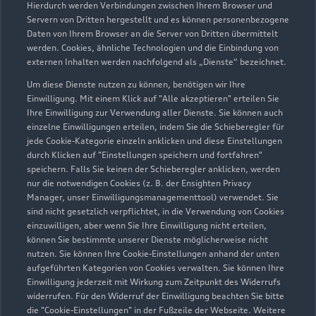
Hierdurch werden Verbindungen zwischen Ihrem Browser und
Servern von Dritten hergestellt und es können personenbezogene
Daten von Ihrem Browser an die Server von Dritten übermittelt
werden. Cookies, ähnliche Technologien und die Einbindung von
externen Inhalten werden nachfolgend als „Dienste“ bezeichnet.
Um diese Dienste nutzen zu können, benötigen wir Ihre
Einwilligung. Mit einem Klick auf "Alle akzeptieren" erteilen Sie
Ihre Einwilligung zur Verwendung aller Dienste. Sie können auch
Audi Pflegemitteltasche
einzelne Einwilligungen erteilen, indem Sie die Schieberegler für
jede Cookie-Kategorie einzeln anklicken und diese Einstellungen
Sommer
durch Klicken auf "Einstellungen speichern und fortfahren"
speichern. Falls Sie keinen der Schieberegler anklicken, werden
Damit Ihr Audi auch im Sommer glänzt: die
nur die notwendigen Cookies (z. B. der Ensighten Privacy
passende Pflege in einer Tasche.
Manager, unser Einwilligungsmanagementtool) verwendet. Sie
sind nicht gesetzlich verpflichtet, in die Verwendung von Cookies
Zur Audi Shopping World
einzuwilligen, aber wenn Sie Ihre Einwilligung nicht erteilen,
können Sie bestimmte unserer Dienste möglicherweise nicht
nutzen. Sie können Ihre Cookie-Einstellungen anhand der unten
aufgeführten Kategorien von Cookies verwalten. Sie können Ihre
Einwilligung jederzeit mit Wirkung zum Zeitpunkt des Widerrufs
widerrufen. Für den Widerruf der Einwilligung beachten Sie bitte
die "Cookie-Einstellungen" in der Fußzeile der Webseite. Weitere