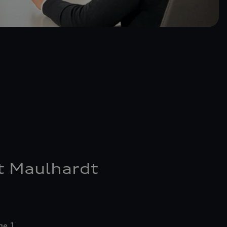
t Maulhardt
ge 1