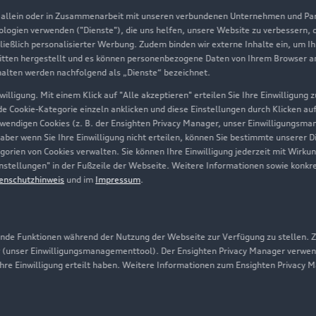
, allein oder in Zusammenarbeit mit unseren verbundenen Unternehmen und Part
Geschäftskunden
nologien verwenden ("Dienste"), die uns helfen, unsere Website zu verbessern,
hließlich personalisierter Werbung. Zudem binden wir externe Inhalte ein, um I
tten hergestellt und es können personenbezogene Daten von Ihrem Browser an 
Über Audi
halten werden nachfolgend als „Dienste“ bezeichnet.
illigung. Mit einem Klick auf "Alle akzeptieren" erteilen Sie Ihre Einwilligung
Unternehmen
ede Cookie-Kategorie einzeln anklicken und diese Einstellungen durch Klicken au
twendigen Cookies (z. B. der Ensighten Privacy Manager, unser Einwilligungsma
Karriere
 aber wenn Sie Ihre Einwilligung nicht erteilen, können Sie bestimmte unserer 
orien von Cookies verwalten. Sie können Ihre Einwilligung jederzeit mit Wirku
Investor Relations
-Einstellungen" in der Fußzeile der Webseite. Weitere Informationen sowie ko
enschutzhinweis
und im
Impressum
.
Presse & Media Center
Datenschutz
Audi erleben
de Funktionen während der Nutzung der Webseite zur Verfügung zu stellen. Zu
 (unser Einwilligungsmanagementtool). Der Ensighten Privacy Manager verwen
Newsletter
ihre Einwilligung erteilt haben. Weitere Informationen zum Ensighten Privacy 