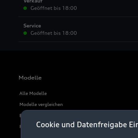
Verkauf
Geöffnet bis
18:00
Service
Geöffnet bis
18:00
Modelle
Alle Modelle
Modelle vergleichen
Elektromodelle
Cookie und Datenfreigabe Ei
Plug-in-Hybride