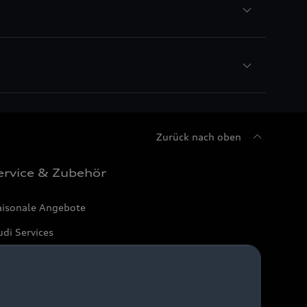
Zurück nach oben
ervice & Zubehör
aisonale Angebote
di Services
arantie
di digital services
yAudi