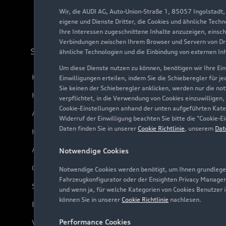
Wir, die AUDI AG, Auto-Union-Straße 1, 85057 Ingolstadt
eigene und Dienste Dritter, die Cookies und ähnliche Tech
Ihre Interessen zugeschnittene Inhalte anzuzeigen, einsc
Verbindungen zwischen Ihrem Browser und Servern von Dri
Support
ähnliche Technologien und die Einbindung von externen In
Um diese Dienste nutzen zu können, benötigen wir Ihre Einw
Kundenservice
Einwilligungen erteilen, indem Sie die Schieberegler für j
Sie keinen der Schieberegler anklicken, werden nur die no
Händlersuche
verpflichtet, in die Verwendung von Cookies einzuwilligen,
Cookie-Einstellungen anhand der unten aufgeführten Kateg
Audi Code
Widerruf der Einwilligung beachten Sie bitte die "Cookie
Daten finden Sie in unserer
Cookie Richtlinie
, unserem
Dat
Häufige Fragen (FAQ)
Audi Online Beratung
Notwendige Cookies
Online-Terminvereinbarung
Notwendige Cookies werden benötigt, um Ihnen grundlegen
Fahrzeugkonfigurator oder der Ensighten Privacy Manager
Servicekontakt
und wenn ja, für welche Kategorien von Cookies Benutzer 
können Sie in unserer
Cookie Richtlinie
nachlesen.
Bordbuch & Bedienungsanleitungen
Performance Cookies
Verträge kündigen