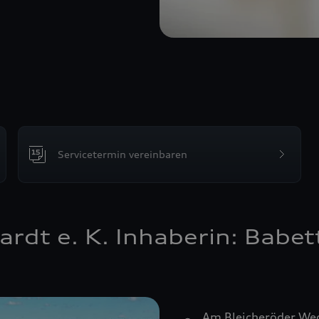
Servicetermin vereinbaren
rdt e. K. Inhaberin: Babet
Am Bleicheröder We