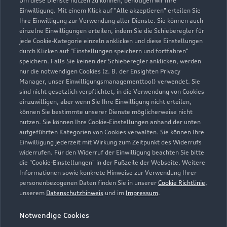
Um diese Dienste nutzen zu können, benötigen wir Ihre
Am Bleicheröder Wege 1
Einwilligung. Mit einem Klick auf "Alle akzeptieren" erteilen Sie
99752 Bleicherode
Ihre Einwilligung zur Verwendung aller Dienste. Sie können auch
einzelne Einwilligungen erteilen, indem Sie die Schieberegler für
jede Cookie-Kategorie einzeln anklicken und diese Einstellungen
036338 3550
durch Klicken auf "Einstellungen speichern und fortfahren"
speichern. Falls Sie keinen der Schieberegler anklicken, werden
info@autohaus-maulhardt.de
nur die notwendigen Cookies (z. B. der Ensighten Privacy
Manager, unser Einwilligungsmanagementtool) verwendet. Sie
sind nicht gesetzlich verpflichtet, in die Verwendung von Cookies
Kontaktdaten herunterladen
einzuwilligen, aber wenn Sie Ihre Einwilligung nicht erteilen,
können Sie bestimmte unserer Dienste möglicherweise nicht
nutzen. Sie können Ihre Cookie-Einstellungen anhand der unten
aufgeführten Kategorien von Cookies verwalten. Sie können Ihre
Öffnungszeiten
Einwilligung jederzeit mit Wirkung zum Zeitpunkt des Widerrufs
widerrufen. Für den Widerruf der Einwilligung beachten Sie bitte
die "Cookie-Einstellungen" in der Fußzeile der Webseite. Weitere
Informationen sowie konkrete Hinweise zur Verwendung Ihrer
Verkauf
personenbezogenen Daten finden Sie in unserer
Cookie Richtlinie
,
Schließt bald
13:00
unserem
Datenschutzhinweis
und im
Impressum
.
Notwendige Cookies
Service