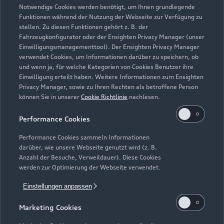
Schließt bald
13:00
Notwendige Cookies werden benötigt, um Ihnen grundlegende
Funktionen während der Nutzung der Webseite zur Verfügung zu
stellen. Zu diesen Funktionen gehört z. B. der
Fahrzeugkonfigurator oder der Ensighten Privacy Manager (unser
Einwilligungsmanagementtool). Der Ensighten Privacy Manager
Zurück nach oben
verwendet Cookies, um Informationen darüber zu speichern, ob
und wenn ja, für welche Kategorien von Cookies Benutzer ihre
Einwilligung erteilt haben. Weitere Informationen zum Ensighten
Modelle
Privacy Manager, sowie zu Ihren Rechten als betroffene Person
können Sie in unserer
Cookie Richtlinie
nachlesen.
Kaufen & leasen
Alle Modelle
Performance Cookies
Modelle vergleichen
Service & Zubehör
Performance Cookies sammeln Informationen
Neuwagensuche
darüber, wie unsere Webseite genutzt wird (z. B.
Elektromodelle
Anzahl der Besuche, Verweildauer). Diese Cookies
Gebrauchtwagensuche
Support
werden zur Optimierung der Webseite verwendet.
Saisonale Angebote
Plug-in-Hybride
Gebrauchtwagen
Einstellungen anpassen
Audi Services
Über Audi
Kundenservice
Finanzierung
Marketing Cookies
Garantie
Händlersuche
Aktionen & Angebote